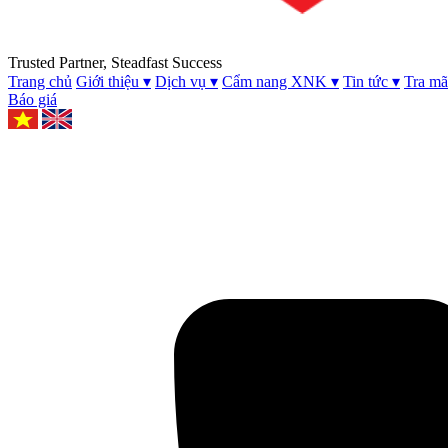
Trusted Partner, Steadfast Success
Trang chủ
Giới thiệu
▾
Dịch vụ
▾
Cẩm nang XNK
▾
Tin tức
▾
Tra m
Báo giá